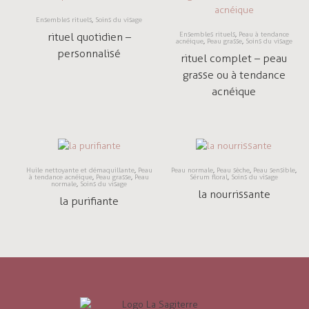
Ensembles rituels
,
Soins du visage
rituel quotidien –
Ensembles rituels
,
Peau à tendance
acnéique
,
Peau grasse
,
Soins du visage
personnalisé
rituel complet – peau
grasse ou à tendance
acnéique
Huile nettoyante et démaquillante
,
Peau
Peau normale
,
Peau sèche
,
Peau sensible
,
à tendance acnéique
,
Peau grasse
,
Peau
Sérum floral
,
Soins du visage
normale
,
Soins du visage
la nourrissante
la purifiante