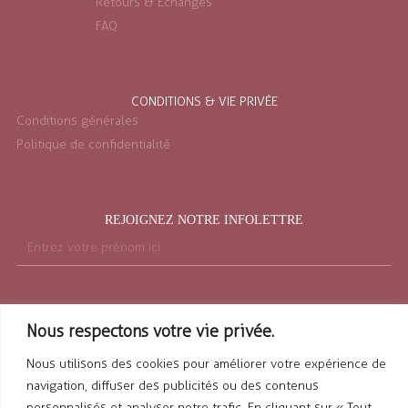
Retours & Échanges
FAQ
CONDITIONS & VIE PRIVÉE
Conditions générales
Politique de confidentialité
REJOIGNEZ NOTRE INFOLETTRE
Nous respectons votre vie privée.
Nous utilisons des cookies pour améliorer votre expérience de
navigation, diffuser des publicités ou des contenus
personnalisés et analyser notre trafic. En cliquant sur « Tout