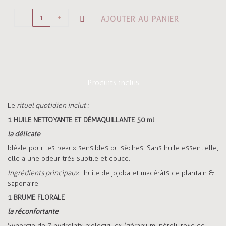
-
+
AJOUTER AU PANIER
Produits inclus
Le
rituel quotidien inclut :
1 HUILE NETTOYANTE ET DÉMAQUILLANTE 50 ml
la délicate
Idéale pour les peaux sensibles ou sèches. Sans huile essentielle,
elle a une odeur très subtile et douce.
Ingrédients principaux
: huile de jojoba et macérâts de plantain &
saponaire
1 BRUME FLORALE
la réconfortante
Synergie de 7 hydrolats biologiques (géranium, néroli, rose de