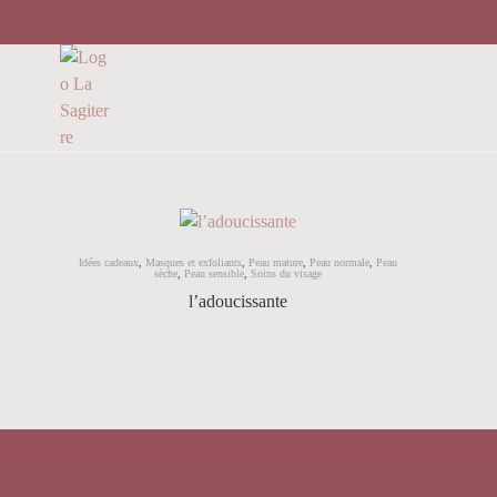
Idées cadeaux
,
Masques et exfoliants
,
Peau mature
,
Peau normale
,
Peau
sèche
,
Peau sensible
,
Soins du visage
l’adoucissante